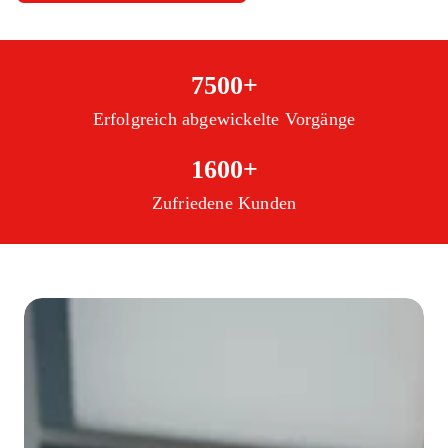
7500+
Erfolgreich abgewickelte Vorgänge
1600+
Zufriedene Kunden