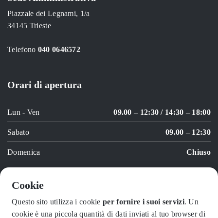
Piazzale dei Legnami, 1/a
34145 Trieste
Telefono
040 0646572
Orari di apertura
Lun - Ven
09.00 – 12:30 / 14:30 – 18:00
Sabato
09.00 – 12:30
Domenica
Chiuso
Cookie
© 2026 Formaro Trieste S.r.l. P.Iva 01179470321 | EORI IT
Questo sito utilizza i cookie
per fornire i suoi servizi
. Un
01179470321
cookie è una piccola quantità di dati inviati al tuo browser di