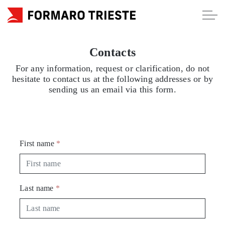
Skip to main content
HOME
Contacts
For any information, request or clarification, do not
hesitate to contact us at the following addresses or by
CHI SIAMO
sending us an email via this form.
SERVIZI
First name
*
BLOG
Last name
*
Contatti