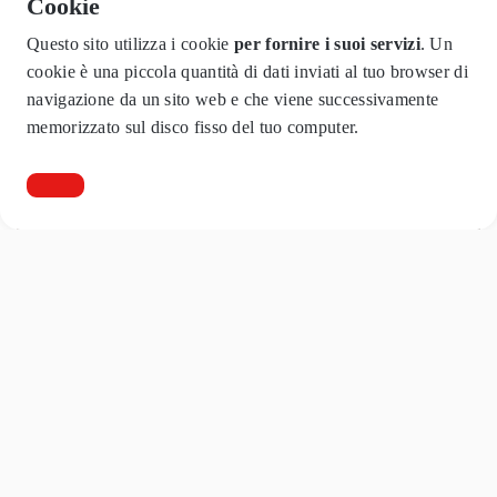
Cookie
connessi all’importazione.
Questo sito utilizza i cookie
per fornire i suoi servizi
. Un
12 lug 2022
cookie è una piccola quantità di dati inviati al tuo browser di
navigazione da un sito web e che viene successivamente
memorizzato sul disco fisso del tuo computer.
La bolla doganale va in pensione
A far data da Giugno 2022, “la vecchia bolla doganale” e il