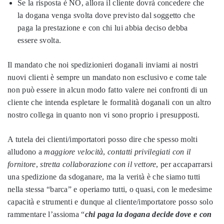
Se la risposta
è
NO, allora il cliente dovrà concedere che
la dogana venga svolta dove previsto dal soggetto che
paga la prestazione e con chi lui abbia deciso debba
essere svolta.
Il mandato che noi spedizionieri doganali inviami ai nostri
nuovi clienti è sempre un mandato non esclusivo e come tale
non può essere in alcun modo fatto valere nei confronti di un
cliente che intenda espletare le formalità doganali con un altro
nostro collega in quanto non vi sono proprio i presupposti.
A tutela dei clienti/importatori posso dire che spesso molti
alludono a
maggiore velocità
,
contatti privilegiati con il
fornitore
,
stretta collaborazione con il vettore
, per accaparrarsi
una spedizione da sdoganare, ma la verità è che siamo tutti
nella stessa “barca” e operiamo tutti, o quasi, con le medesime
capacità e strumenti e dunque al cliente/importatore posso solo
rammentare l’assioma “
chi paga la dogana decide dove e con