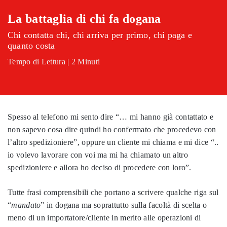
La battaglia di chi fa dogana
Chi contatta chi, chi arriva per primo, chi paga e
quanto costa
Tempo di Lettura | 2 Minuti
Spesso al telefono mi sento dire “… mi hanno già contattato e
non sapevo cosa dire quindi ho confermato che procedevo con
l’altro spedizioniere”, oppure un cliente mi chiama e mi dice “..
io volevo lavorare con voi ma mi ha chiamato un altro
spedizioniere e allora ho deciso di procedere con loro”.
Tutte frasi comprensibili che portano a scrivere qualche riga sul
“
mandato
” in dogana ma soprattutto sulla facoltà di scelta o
meno di un importatore/cliente in merito alle operazioni di